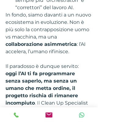
sempre più “orchestratori” e 
“correttori” del lavoro AI.
In fondo, siamo davanti a un nuovo 
ecosistema in evoluzione. Non è 
più solo la contrapposizione uomo 
vs macchina, ma una 
collaborazione asimmetrica
: l’AI 
accelera, l’umano rifinisce.
Il paradosso è dunque servito: 
oggi l’AI ti fa programmare 
senza saperlo, ma senza un 
umano che metta ordine, il 
progetto rischia di rimanere 
incompiuto
. Il
 Clean Up Specialist 
è solo la prima risposta a questo 
scenario, ma non sarà l’ultima. 
Domani vedremo figure ancora 
più specializzate, soprattutto in 