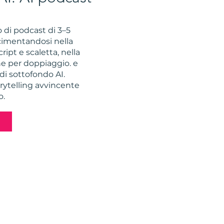
 di podcast di 3–5
, cimentandosi nella
ript e scaletta, nella
he per doppiaggio. e
di sottofondo AI.
rytelling avvincente
o.