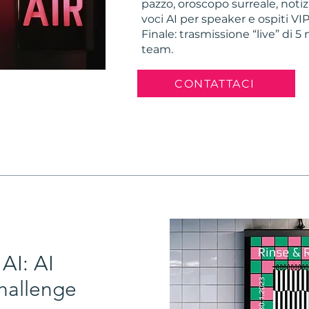
pazzo, oroscopo surreale, noti
voci AI per speaker e ospiti VI
Finale: trasmissione “live” di 5
team.
CONTATTACI
AI: AI
hallenge