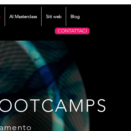
g
AI Masterclass
Siti web
Blog
CONTATTACI
 BOOTCAMPS
biamento