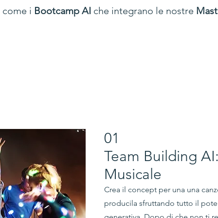
, come i
Bootcamp AI
che integrano le nostre
Maste
01
Team Building AI:
Musicale
Crea il concept per una una canzo
producila sfruttando tutto il pote
generativa.
Dopo di che non ti re