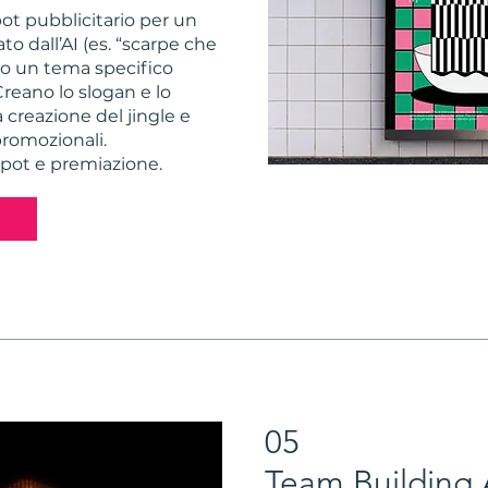
ot pubblicitario per un
o dall’AI (es. “scarpe che
to un tema specifico
Creano lo slogan e lo
a creazione del jingle e
promozionali.
 spot e premiazione.
05
Team Building 