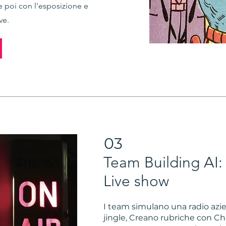
 poi con l'esposizione e
ve.
03
Team Building AI: 
Live show
I team simulano una radio azi
jingle, Creano rubriche con 