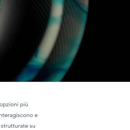
 opzioni più
 interagiscono e
 strutturate su