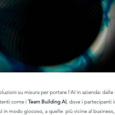
luzioni su misura per portare l'AI in azienda: dalle
rtenti come i
Team Building AI
, dove i partecipanti
I in modo giocoso, a quelle più vicine al business,