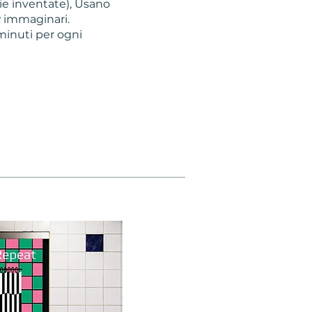
zie inventate), Usano
P immaginari.
 minuti per ogni