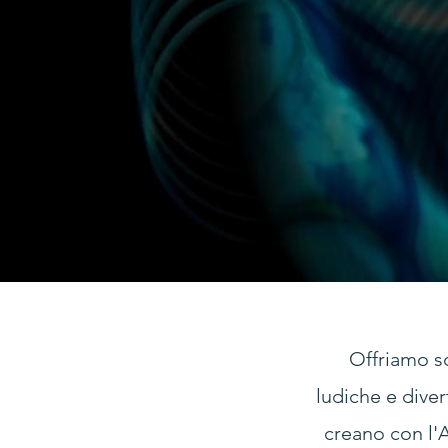
Offriamo so
ludiche e dive
creano con l'A