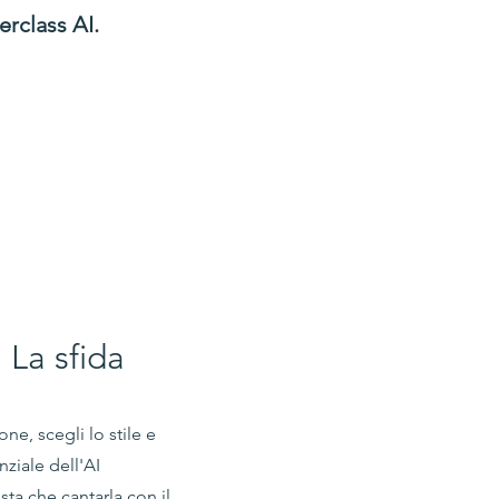
rclass AI.
 La sfida
ne, scegli lo stile e
nziale dell'AI
sta che cantarla con il