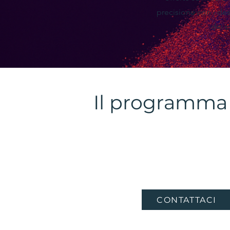
precisione con i desi
dei cl
Il programma
CONTATTACI