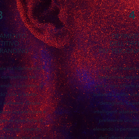
3
4
NAMENTO
DEFINIZ
TITIVO
DELL'OFF
 BRANDING
PIU' PERSON
iale sta ridefinendo il
L'AI nel marketin
competitivo nel
tradizionale appro
endo il concetto di
unica" con offerte p
do" che si adatta
basate su analisi co
i audience. Grazie
dettagliate. Quest
ssono ora analizzare e
intelligenti adattano 
genze specifiche di
preferenze uniche 
i mercato, creando
elevando la pertinenz
 che risuonano con
dell'offerta rispet