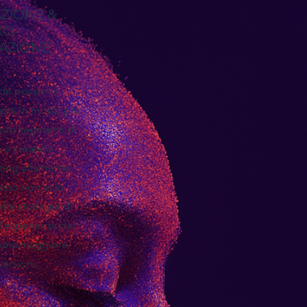
ZIONE &
RO
AZIONE
ende possono
lienti in modo più
ando segmenti di
i e creando
ing altamente
esto non solo
elle strategie di
'esperienza del
a una maggiore
ersioni.