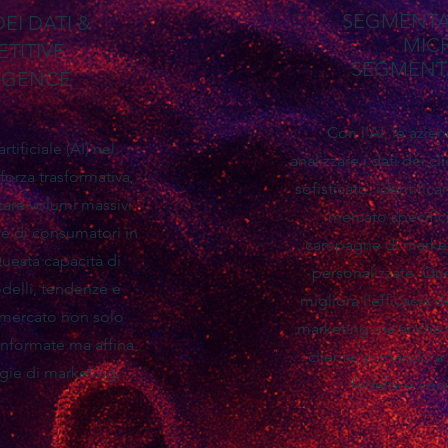
SEGMENTA
DEI DATI &
MIC
TITIVE
SEGMENT
LIGENCE
Con l'AI, le azi
rtificiale (AI) nel
analizzare i dati dei c
forza trasformativa,
sofisticato, identific
zare volumi massivi
mercato specific
a e di consumatori in
campagne di market
uesta capacità di
personalizzate. Qu
odelli, tendenze e
migliora l'efficacia d
 mercato non solo
marketing ma anche l
informate ma affina
cliente, portando 
egie di marketing.
fedeltà e conv