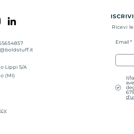
ISCRIV
Ricevi l
Email
665654857
o@boldstuff.it
no Lippi 5/A
o (MI)
Il/
ave
deg
679
d'u
icy