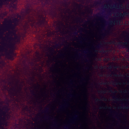
ANALISI 
COMPE
INTEL
L'intelligenza a
marketing è una 
capace di analiz
di dati di vendit
tempo reale. Q
identificare m
opportunità di
guida decisioni 
anche le strat