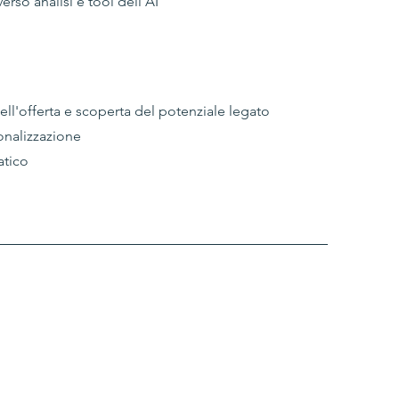
erso analisi e tool dell'AI
ell'offerta e scoperta del potenziale legato
sonalizzazione
tico