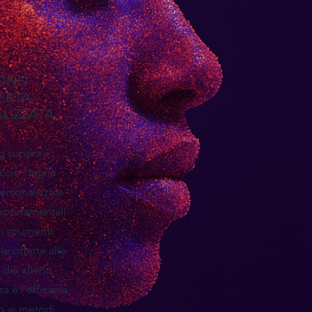
IONE
ERTA
ALIZZATA
g supera il
ccio "taglia
ersonalizzate
mportamentali
i strumenti
le offerte alle
dei clienti,
a e l'efficacia
to ai metodi