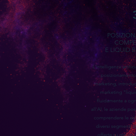
POSIZIO
COMPE
E LIQUID
L'intelligenza artific
posizionamento 
marketing, introduc
marketing "liqui
fluidamente a ogn
all'AI, le aziende po
comprendere le esi
diversi segmenti d
offerte su misura