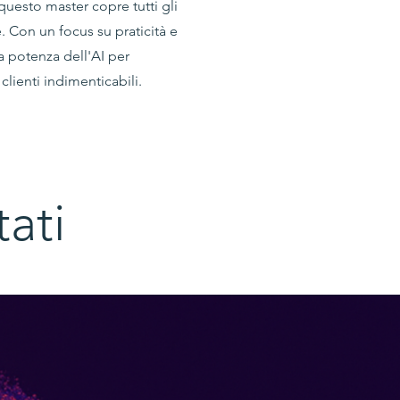
uesto master copre tutti gli
e. Con un focus su praticità e
la potenza dell'AI per
clienti indimenticabili.
tati