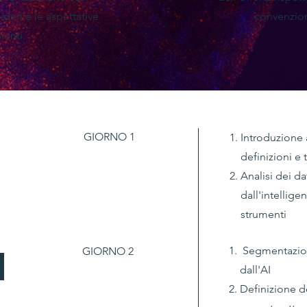
deri e le aspettative
convenzion
ienti.
GIORNO 1
Introduzione al
definizioni e 
Analisi dei d
dall'intellige
strumenti
Segmentazione
GIORNO 2
dall'AI
Definizione d