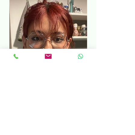
Emma Squillace
Lingue parlate:
italiano/Inglese