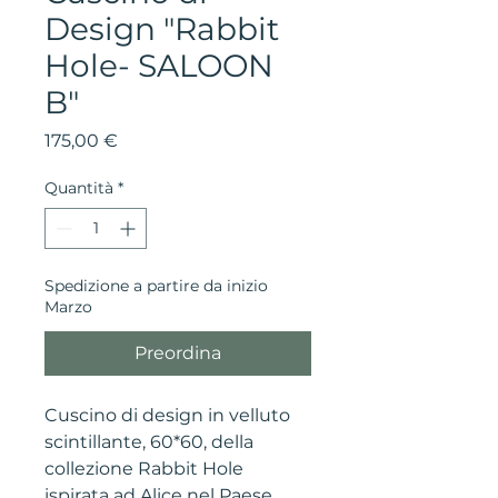
Design "Rabbit
Hole- SALOON
B"
Prezzo
175,00 €
Quantità
*
Spedizione a partire da inizio
Marzo
Preordina
Cuscino di design in velluto
scintillante, 60*60, della
collezione Rabbit Hole
ispirata ad Alice nel Paese